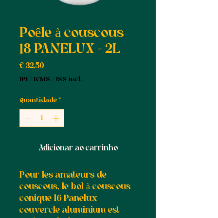
Poêle à couscous
18 PANELUX - 2L
€ 32,50
Preço
IPI / ICMS / ISS incl.
Quantidade
*
Adicionar ao carrinho
Pour les amateurs de
couscous, le bol à couscous
conique 16 Panelux
couvercle aluminium est