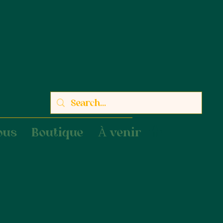
ous
Boutique
À venir