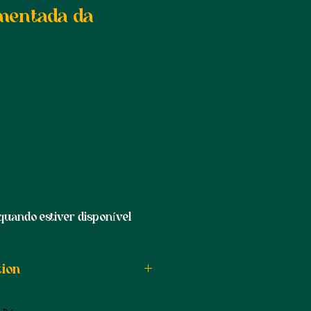
imentada da
o
ocional
quando estiver disponível
tion