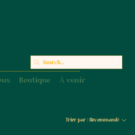
ous
Boutique
À venir
Trier par :
Recommandé