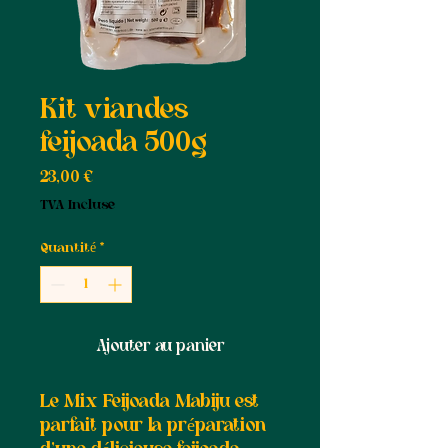
Kit viandes
feijoada 500g
Prix
23,00 €
TVA Incluse
Quantité
*
Ajouter au panier
Le Mix Feijoada Mabiju est
parfait pour la préparation