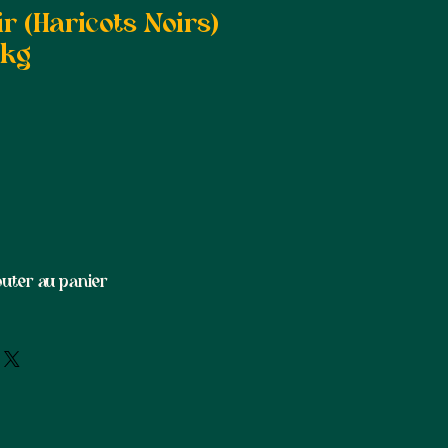
r (Haricots Noirs)
1kg
outer au panier