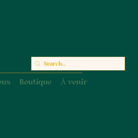
ous
Boutique
À venir