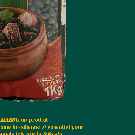
 MABIJU,
un produit
sine brésilienne et essentiel pour
onnels tels que la
feijoada.