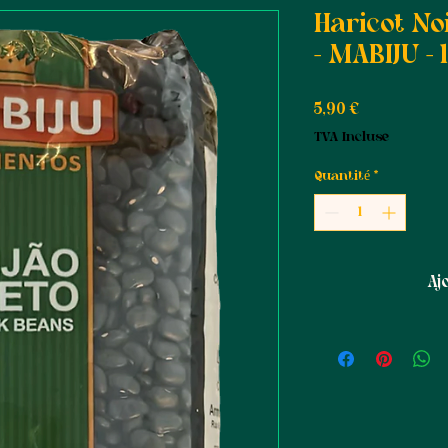
Haricot Noi
- MABIJU - 
Prix
5,90 €
TVA Incluse
Quantité
*
Aj