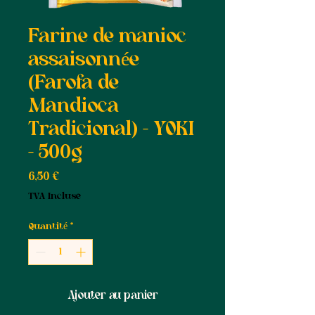
Farine de manioc
assaisonnée
(Farofa de
Mandioca
Tradicional) - YOKI
- 500g
Prix
6,50 €
TVA Incluse
Quantité
*
Ajouter au panier