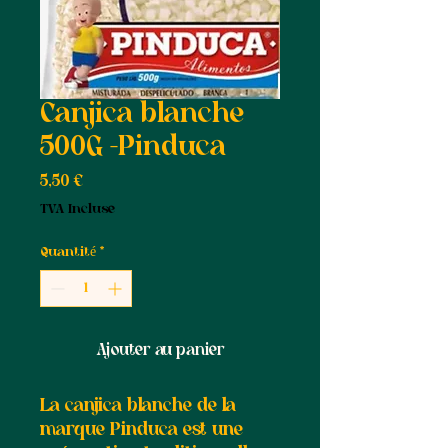
Canjica blanche
500G -Pinduca
Prix
5,50 €
TVA Incluse
Quantité
*
Ajouter au panier
La canjica blanche de la
marque Pinduca est une