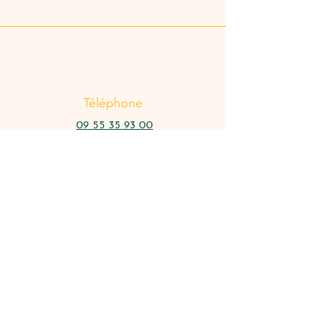
Téléphone
09 55 35 93 00
E-mail
bahia.nantes@gmail.com